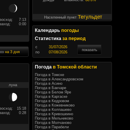
Тегульдет
Населенный пункт
восход:
7:13
заход:
0:00
Календарь
погоды
Статистика
за период
c
показать
ноз
на 3 дня
по
Погода
в Томской области
Погода в Томске
Погода в Александровском
Погода в Асино
луна
Погода в Бакчаре
Погода в Белом Яре
Погода в Каргаске
Погода в Кедровом
Погода в Кожевниково
восход:
15:18
Погода в Колпашево
заход:
0:28
Погода в Кривошеино
Погода в Мельниково
Погода в Молчаново
Погода в Парабели