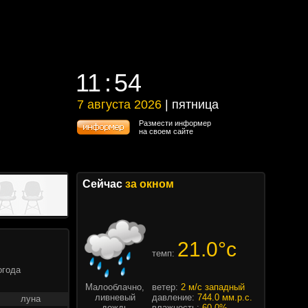
11
54
11
54
7 августа 2026
| пятница
7 августа 2026 | пятница
Размести информер
на своем сайте
Сейчас
за окном
21.0°c
темп:
огода
Малооблачно,
ветер:
2 м/с западный
ливневый
давление:
744.0 мм.р.с.
луна
дождь
влажность:
60.0%