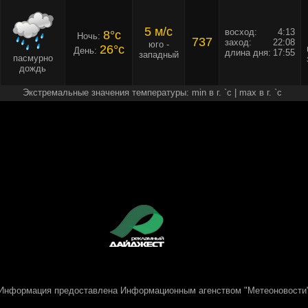
5 м/c
восход:
4:13
8°c
Ночь:
737
заход:
22:08
юго -
26°c
День:
длина дня:
17:55
западный
пасмурно
дождь
Экстремальные значения температуры: min в г. `c | max в г. `c
Информация предоставлена
Информационным агенством "Метеоновости