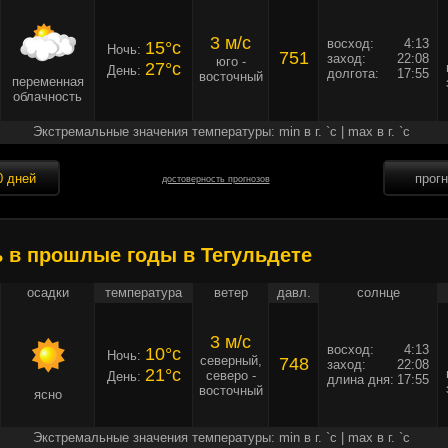
3 м/c
восход:
4:13
15°c
Ночь:
751
заход:
22:08
юго -
27°c
День:
долгота:
17:55
восточный
переменная
облачность
Экстремальные значения температуры: min в г. `c | max в г. `c
0 дней
прог
достоверность прогнозов
ь в прошлые годы в Тегульдете
осадки
температура
ветер
давл.
солнце
3 м/c
восход:
4:13
10°c
Ночь:
северный,
748
заход:
22:08
21°c
северо -
День:
длина дня:
17:55
восточный
ясно
Экстремальные значения температуры: min в г. `c | max в г. `c