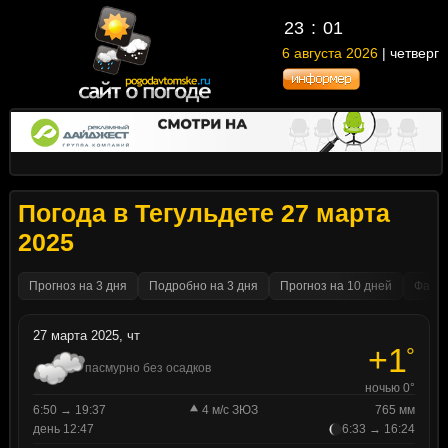
23
:
01
6 августа 2026
| четверг
Погода в Тегульдете 27 марта
2025
Прогноз на 3 дня
Подробно на 3 дня
Прогноз на 10 дней
Факти
27 марта 2025, чт
+1
°
пасмурно без осадков
ночью 0°
6:50 → 19:37
4 м/с ЗЮЗ
765 мм
день 12:47
6:33 → 16:24