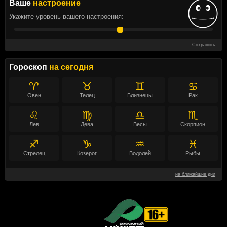
Ваше
настроение
Укажите уровень вашего настроения:
Сохранить
Гороскоп
на сегодня
♈
♉
♊
♋
Овен
Телец
Близнецы
Рак
♌
♍
♎
♏
Лев
Дева
Весы
Скорпион
♐
♑
♒
♓
Стрелец
Козерог
Водолей
Рыбы
на ближайшие дни