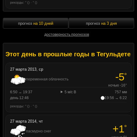
рекорды: ° () · ° ()
прогноз
на 10 дней
прогноз
на 3 дня
достоверность прогнозов
Этот день в прошлые годы в Тегульдете
27 марта 2013, ср
-5
°
переменная облачность
ночью -16°
6:50 → 19:37
5 м/с В
757 мм
день 12:46
19:56 → 6:22
рекорды: ° () · ° ()
27 марта 2014, чт
+1
°
пасмурно снег